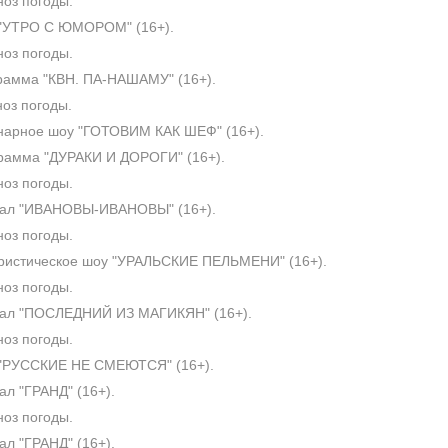
оз погоды.
"УТРО С ЮМОРОМ" (16+).
оз погоды.
амма "КВН. ПА-НАШАМУ" (16+).
оз погоды.
арное шоу "ГОТОВИМ КАК ШЕФ" (16+).
амма "ДУРАКИ И ДОРОГИ" (16+).
оз погоды.
ал "ИВАНОВЫ-ИВАНОВЫ" (16+).
оз погоды.
истическое шоу "УРАЛЬСКИЕ ПЕЛЬМЕНИ" (16+).
оз погоды.
ал "ПОСЛЕДНИЙ ИЗ МАГИКЯН" (16+).
оз погоды.
"РУССКИЕ НЕ СМЕЮТСЯ" (16+).
л "ГРАНД" (16+).
оз погоды.
л "ГРАНД" (16+).