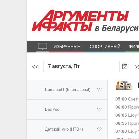
ИЗБРАННЫЕ
СПОРТИВНЫЙ
ФИЛ
<<
>
7 августа, Пт
Eurosport1 (International)
05:00
Скетч
06:00
Прогн
БелРос
06:05
Шоу 
06:55
Прогн
Детский мир (НТВ+)
07:00
Шоу 