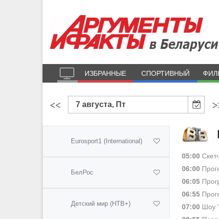
ИЗБРАННЫЕ
СПОРТИВНЫЙ
ФИЛ
<<
>
7 августа, Пт
Eurosport1 (International)
05:00
Скетч
06:00
Прогн
БелРос
06:05
Прогр
06:55
Прогн
Детский мир (НТВ+)
07:00
Шоу 