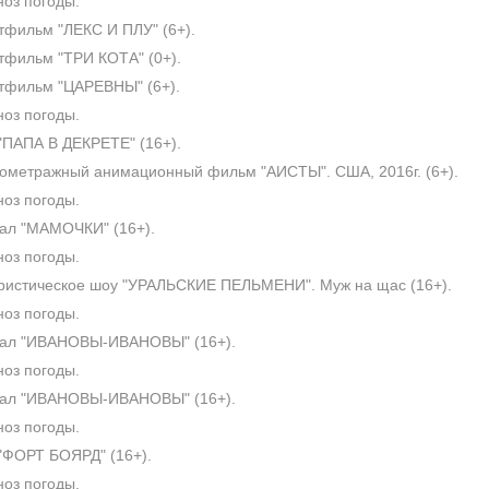
оз погоды.
фильм "ЛЕКС И ПЛУ" (6+).
фильм "ТРИ КОТА" (0+).
тфильм "ЦАРЕВНЫ" (6+).
оз погоды.
ПАПА В ДЕКРЕТЕ" (16+).
метражный анимационный фильм "АИСТЫ". США, 2016г. (6+).
оз погоды.
ал "МАМОЧКИ" (16+).
оз погоды.
истическое шоу "УРАЛЬСКИЕ ПЕЛЬМЕНИ". Муж на щас (16+).
оз погоды.
ал "ИВАНОВЫ-ИВАНОВЫ" (16+).
оз погоды.
ал "ИВАНОВЫ-ИВАНОВЫ" (16+).
оз погоды.
ФОРТ БОЯРД" (16+).
оз погоды.