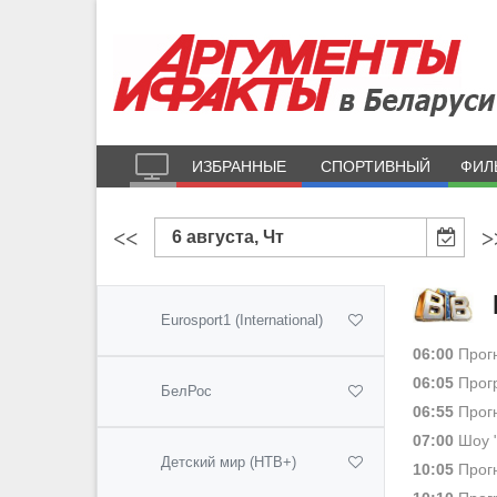
ИЗБРАННЫЕ
СПОРТИВНЫЙ
ФИЛ
<<
>
6 августа, Чт
Eurosport1 (International)
06:00
Прогн
06:05
Прогр
БелРос
06:55
Прогн
07:00
Шоу 
Детский мир (НТВ+)
10:05
Прогн