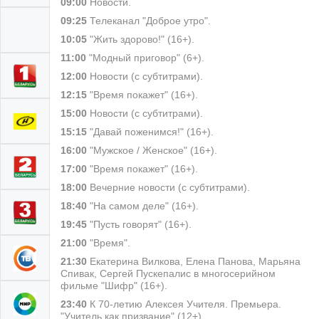
09:00
Новости.
09:25
Телеканал "Доброе утро".
10:05
"Жить здорово!" (16+).
11:00
"Модный приговор" (6+).
12:00
Новости (с субтитрами).
12:15
"Время покажет" (16+).
15:00
Новости (с субтитрами).
15:15
"Давай поженимся!" (16+).
16:00
"Мужское / Женское" (16+).
17:00
"Время покажет" (16+).
18:00
Вечерние новости (с субтитрами).
18:40
"На самом деле" (16+).
19:45
"Пусть говорят" (16+).
21:00
"Время".
21:30
Екатерина Вилкова, Елена Панова, Марьяна
Спивак, Сергей Пускепалис в многосерийном
фильме "Шифр" (16+).
23:40
К 70-летию Алексея Учителя. Премьера.
"Учитель как призвание" (12+).