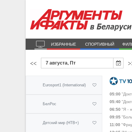
ИЗБРАННЫЕ
СПОРТИВНЫЙ
ФИЛ
<<
>
7 августа, Пт
Eurosport1 (International)
05:00
"Докт
05:40
"Докт
БелРос
06:50
"Я - 
09:05
"Боль
Детский мир (НТВ+)
11:00
"Фрид