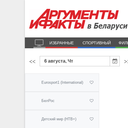
ИЗБРАННЫЕ
СПОРТИВНЫЙ
ФИЛ
<<
>
6 августа, Чт
Eurosport1 (International)
БелРос
Детский мир (НТВ+)