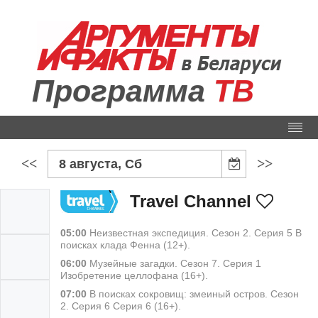
Программа
ТВ
<<
>>
8 августа, Сб
Travel Channel
05:00
Неизвестная экспедиция. Сезон 2. Серия 5 В
поисках клада Фенна (12+).
06:00
Музейные загадки. Сезон 7. Серия 1
Изобретение целлофана (16+).
07:00
В поисках сокровищ: змеиный остров. Сезон
2. Серия 6 Серия 6 (16+).