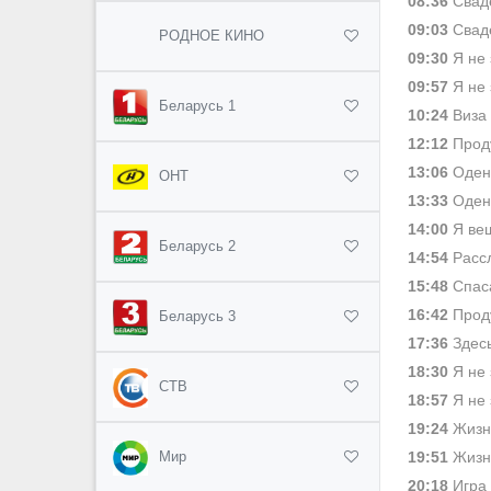
08:36
Сваде
09:03
Сваде
РОДНОЕ КИНО
09:30
Я не 
09:57
Я не 
Беларусь 1
10:24
Виза 
12:12
Проду
13:06
Одень
ОНТ
13:33
Одень
14:00
Я веш
Беларусь 2
14:54
Рассл
15:48
Спаса
16:42
Проду
Беларусь 3
17:36
Здесь
18:30
Я не 
СТВ
18:57
Я не 
19:24
Жизнь
19:51
Жизнь
Мир
20:18
Игра 