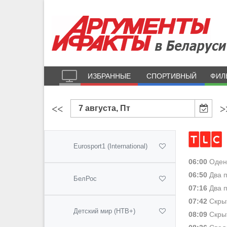
ИЗБРАННЫЕ
СПОРТИВНЫЙ
ФИЛ
<<
>
7 августа, Пт
Eurosport1 (International)
06:00
Одень
06:50
Два п
БелРос
07:16
Два п
07:42
Скрыт
Детский мир (НТВ+)
08:09
Скрыт