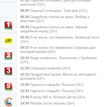
07:42
Скрытый потенциал. Дом для больших
компаний (12+).
08:09
Скрытый потенциал. Тики-дом (12+).
08:36
Свадебное платье на заказ. Любовь к
блесткам (12+).
09:03
Свадебное платье на заказ. Черный
свадебный наряд (12+).
09:30
Я не знала, что беременна. Незваный гость
(16+).
09:57
Я не знала, что беременна. Сюрприз для
молодой матери (16+).
10:24
Люди-альбиносы. Знакомство с Грабовски
(12+).
11:18
Страшные микробы (12+).
12:12
Продуктовый дозор. Масло за шестьдесят
долларов (12+).
13:06
Оденься к свадьбе: Польша (16+).
13:33
Оденься к свадьбе: Польша (16+).
14:00
Я вешу 300 кг. История Дотти (16+).
14:54
Любовь после тюрьмы (16+).