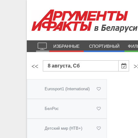
ИЗБРАННЫЕ
СПОРТИВНЫЙ
ФИЛ
<<
>
8 августа, Сб
Eurosport1 (International)
БелРос
Детский мир (НТВ+)