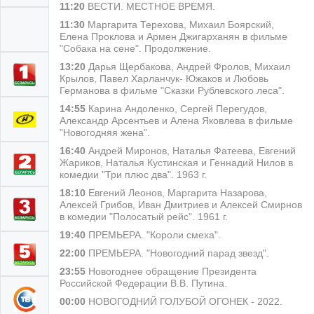
11:20
ВЕСТИ. МЕСТНОЕ ВРЕМЯ.
11:30
Маргарита Терехова, Михаил Боярский,
Елена Проклова и Армен Джигарханян в фильме
"Собака на сене". Продолжение.
13:20
Дарья Щербакова, Андрей Фролов, Михаил
Крылов, Павел Харланчук- Южаков и Любовь
Германова в фильме "Сказки Рублевского леса".
14:55
Карина Андоленко, Сергей Перегудов,
Александр Арсентьев и Алена Яковлева в фильме
"Новогодняя жена".
16:40
Андрей Миронов, Наталья Фатеева, Евгений
Жариков, Наталья Кустинская и Геннадий Нилов в
комедии "Три плюс два". 1963 г.
18:10
Евгений Леонов, Маргарита Назарова,
Алексей Грибов, Иван Дмитриев и Алексей Смирнов
в комедии "Полосатый рейс". 1961 г.
19:40
ПРЕМЬЕРА. "Короли смеха".
22:00
ПРЕМЬЕРА. "Новогодний парад звезд".
23:55
Новогоднее обращение Президента
Российской Федерации В.В. Путина.
00:00
НОВОГОДНИЙ ГОЛУБОЙ ОГОНЕК - 2022.