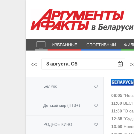
ИЗБРАННЫЕ
СПОРТИВНЫЙ
ФИЛ
<<
>
8 августа, Сб
БелРос
06:05
"Ново
11:00
ВЕСТ
Детский мир (НТВ+)
11:30
"О са
12:35
"Судь
РОДНОЕ КИНО
13:50
Новос