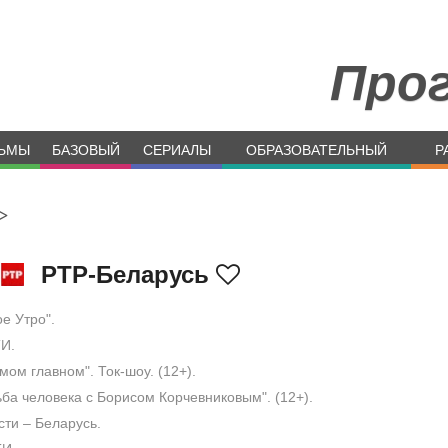
Про
ЬМЫ
БАЗОВЫЙ
СЕРИАЛЫ
ОБРАЗОВАТЕЛЬНЫЙ
Р
>
РТР-Беларусь
е Утро".
И.
мом главном". Ток-шоу. (12+).
ба человека с Борисом Корчевниковым". (12+).
ти – Беларусь.