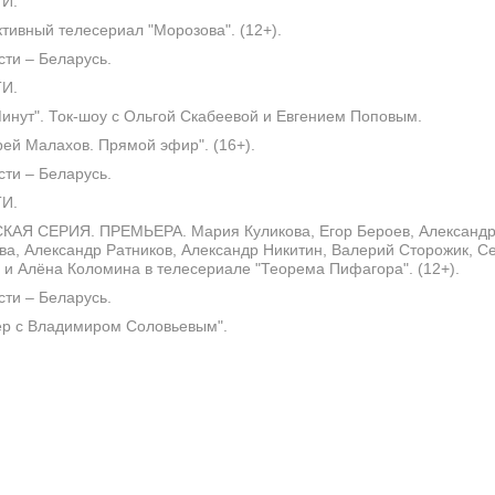
И.
тивный телесериал "Морозова". (12+).
ти – Беларусь.
И.
инут". Ток-шоу с Ольгой Скабеевой и Евгением Поповым.
ей Малахов. Прямой эфир". (16+).
ти – Беларусь.
И.
АЯ СЕРИЯ. ПРЕМЬЕРА. Мария Куликова, Егор Бероев, Александр
ва, Александр Ратников, Александр Никитин, Валерий Сторожик, С
 и Алёна Коломина в телесериале "Теорема Пифагора". (12+).
ти – Беларусь.
р с Владимиром Соловьевым".