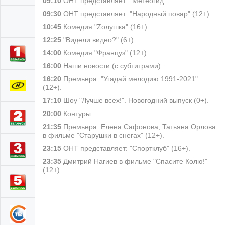
09:10
ОНТ представляет: "Метеогид".
09:30
ОНТ представляет: "Народный повар" (12+).
10:45
Комедия "Zолушка" (16+).
12:25
"Видели видео?" (6+).
14:00
Комедия "Француз" (12+).
16:00
Наши новости (с субтитрами).
16:20
Премьера. "Угадай мелодию 1991-2021"
(12+).
17:10
Шоу "Лучше всех!". Новогодний выпуск (0+).
20:00
Контуры.
21:35
Премьера. Елена Сафонова, Татьяна Орлова
в фильме "Старушки в снегах" (12+).
23:15
ОНТ представляет: "Спортклуб" (16+).
23:35
Дмитрий Нагиев в фильме "Спасите Колю!"
(12+).