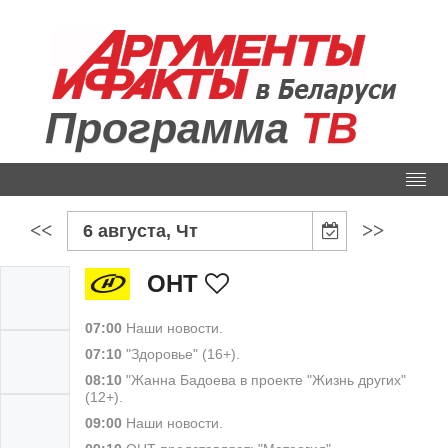
Программа
ТВ
<<
>>
6 августа, Чт
ОНТ
07:00
Наши новости.
07:10
"Здоровье" (16+).
08:10
"Жанна Бадоева в проекте "Жизнь других"
(12+).
09:00
Наши новости.