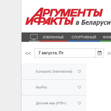
ИЗБРАННЫЕ
СПОРТИВНЫЙ
ФИЛ
<<
>
7 августа, Пт
Eurosport1 (International)
БелРос
Детский мир (НТВ+)