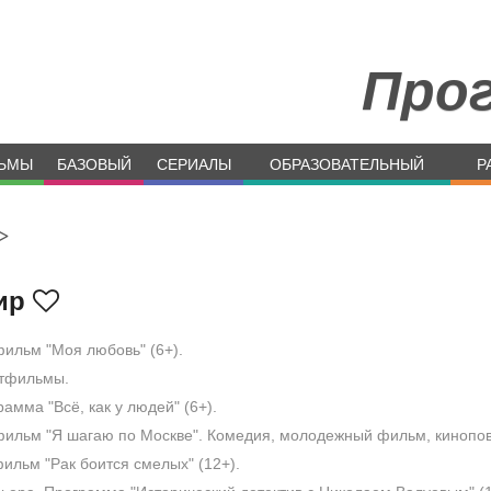
Про
ЬМЫ
БАЗОВЫЙ
СЕРИАЛЫ
ОБРАЗОВАТЕЛЬНЫЙ
Р
>
ир
ильм "Моя любовь" (6+).
тфильмы.
амма "Всё, как у людей" (6+).
ильм "Я шагаю по Москве". Комедия, молодежный фильм, кинопов
ильм "Рак боится смелых" (12+).