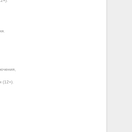
2+).
ия.
лючения,
 (12+).