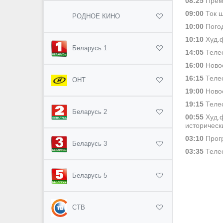
08:25
Премь
09:00
Ток ш
РОДНОЕ КИНО
10:00
Погод
10:10
Худ.ф
Беларусь 1
14:05
Телес
16:00
Новос
16:15
Телес
ОНТ
19:00
Новос
19:15
Телес
Беларусь 2
00:55
Худ.ф
историческ
03:10
Прогр
Беларусь 3
03:35
Телес
Беларусь 5
СТВ