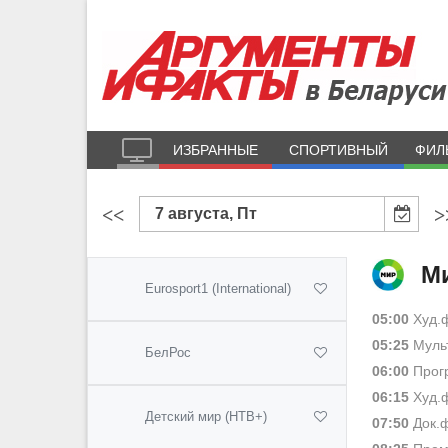
ИЗБРАННЫЕ
СПОРТИВНЫЙ
ФИЛ
<<
>
7 августа, Пт
М
Eurosport1 (International)
05:00
Худ.ф
05:25
Муль
БелРос
06:00
Прогр
06:15
Худ.ф
Детский мир (НТВ+)
07:50
Док.ф