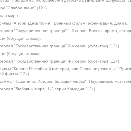
ера. Программа "Исторический детектив с Николаем Валуевым" (1
оу "Слабое звено" (12+).
а в мире.
ильм "А зори здесь тихие". Военный фильм, экранизация, драма.
ериал "Государственная граница" 1-2 серии. Боевик, драма, истор
ти (бегущая строка).
ериал "Государственная граница" 2-4 серии (субтитры) (12+).
ти (бегущая строка).
ериал "Государственная граница" 4-7 серии (субтитры) (12+).
ильм "Корона Российской империи, или Снова неуловимые" Прик
ий фильм (12+).
амма "Наше кино. История большой любви". Неуловимые мстители
ериал "Любовь и море" 1-2 серии Комедия (12+).