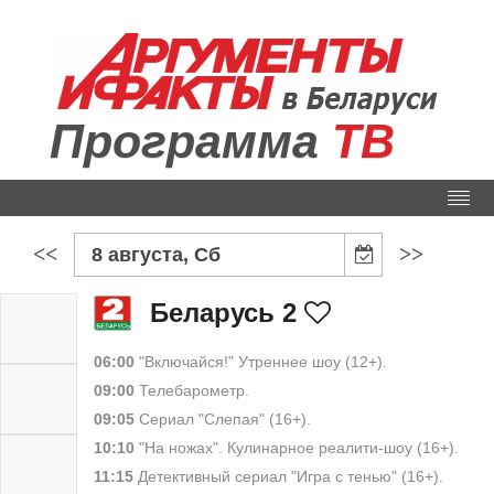
Программа
ТВ
<<
>>
8 августа, Сб
Беларусь 2
06:00
"Включайся!" Утреннее шоу (12+).
09:00
Телебарометр.
09:05
Сериал "Слепая" (16+).
10:10
"На ножах". Кулинарное реалити-шоу (16+).
11:15
Детективный сериал "Игра с тенью" (16+).