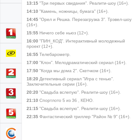
13:15
"Три первых свидания". Реалити-шоу (16+).
14:10
"Камень, ножницы, бумага" (16+).
14:45
"Орел и Решка. Перезагрузка 3". Трэвел-шоу
(16+).
15:55
Ничего себе ньюз (12+).
16:00
"ПИН_КОД". Интерактивный молодежный
проект (12+).
16:55
Телебарометр.
17:00
"Клон". Мелодраматический сериал (16+).
17:50
"Когда мы дома 2". Скетчком (16+).
18:20
Детективный сериал "Игра с тенью".
Заключительные серии (16+).
20:20
"Свадьба вслепую". Реалити-шоу (16+).
21:10
Спортлото 5 из 36 , КЕНО.
21:15
"Свадьба вслепую". Реалити-шоу (16+).
22:35
Фантастический триллер "Район № 9" (16+).