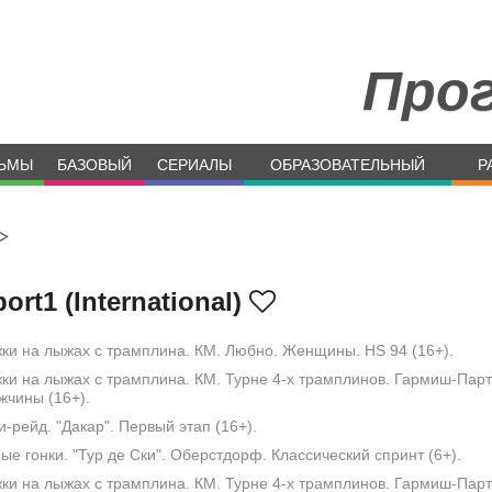
Про
ЬМЫ
БАЗОВЫЙ
СЕРИАЛЫ
ОБРАЗОВАТЕЛЬНЫЙ
Р
>
ort1 (International)
и на лыжах с трамплина. КМ. Любно. Женщины. HS 94 (16+).
и на лыжах с трамплина. КМ. Турне 4-х трамплинов. Гармиш-Парт
жчины (16+).
-рейд. "Дакар". Первый этап (16+).
е гонки. "Тур де Ски". Оберстдорф. Классический спринт (6+).
и на лыжах с трамплина. КМ. Турне 4-х трамплинов. Гармиш-Парт