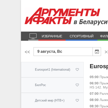
ИЗБРАННЫЕ
СПОРТИВНЫЙ
ФИЛ
<<
>
9 августа, Вс
Eurosp
Eurosport1 (International)
05:00
Прыжк
06:00
Прыжк
БелРос
HS 142. Му
07:00
Ралли
08:00
Лыжны
Детский мир (НТВ+)
08:30
Прыжк