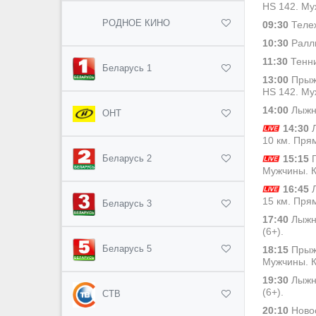
HS 142. Му
РОДНОЕ КИНО
09:30
Тележ
10:30
Ралли
11:30
Тенни
Беларусь 1
13:00
Прыжк
HS 142. Му
14:00
Лыжны
ОНТ
14:30
Л
10 км. Пря
15:15
П
Беларусь 2
Мужчины. К
16:45
Л
15 км. Пря
Беларусь 3
17:40
Лыжны
(6+).
Беларусь 5
18:15
Прыжк
Мужчины. К
19:30
Лыжны
(6+).
СТВ
20:10
Новос