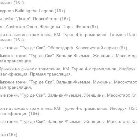
жчины (16+).
урнал Building the Legend (16+).
-рейд. "Дакар". Первый этап (16+).
с. Australian Open. Женщины. Пары. Финал (6+).
и на лыжах с трамплина. КМ. Турне 4-х трамплинов. Гармиш-Парт
жчины (16+).
е гонки. "Тур де Ски". Оберстдорф. Классический спринт (6+).
ыжные гонки. "Тур де Ски". Валь-ди-Фьемме. Женщины. Масс-старт
мая трансляция.
рыжки на лыжах с трамплина. КМ. Турне 4-х трамплинов. Инсбрук.
валификация. Прямая трансляция.
ыжные гонки. "Тур де Ски". Валь-ди-Фьемме. Мужчины. Масс-старт.
мая трансляция.
е гонки. "Тур де Ски". Валь-ди-Фьемме. Женщины. Масс-старт. Кл
и на лыжах с трамплина. КМ. Турне 4-х трамплинов. Инсбрук. HS 
валификация (16+).
е гонки. "Тур де Ски". Валь-ди-Фьемме. Женщины. Масс-старт. Кл
ти (16+).