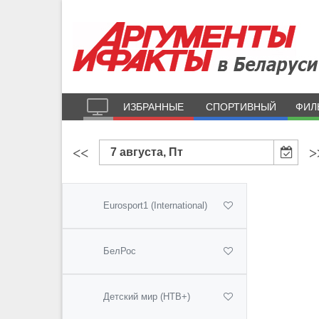
ИЗБРАННЫЕ
СПОРТИВНЫЙ
ФИЛ
<<
>
7 августа, Пт
Eurosport1 (International)
БелРос
Детский мир (НТВ+)