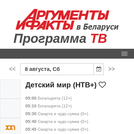
Программа
ТВ
<<
>>
8 августа, Сб
Детский мир (НТВ+)
05:00
Богатырята (12+).
05:10
Богатырята (12+).
05:30
Смарта и чудо-сумка (0+).
05:40
Смарта и чудо-сумка (0+).
05:45
Смарта и чудо-сумка (0+).