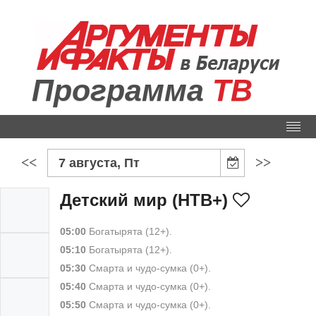
Программа
ТВ
<<
>>
7 августа, Пт
Детский мир (НТВ+)
05:00
Богатырята (12+).
05:10
Богатырята (12+).
05:30
Смарта и чудо-сумка (0+).
05:40
Смарта и чудо-сумка (0+).
05:50
Смарта и чудо-сумка (0+).