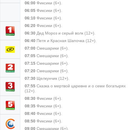
06:00
Фиксики (6+).
06:05
Фиксики (6+).
06:10
Фиксики (6+).
06:20
Фиксики (6+).
06:30
Дед Мороз и серый волк (12+).
06:40
Петя и Красная Шапочка (12+).
07:00
Смешарики (6+).
07:05
Смешарики (6+).
07:15
Смешарики (6+).
07:20
Смешарики (6+).
07:30
Щелкунчик (12+).
07:55
Сказка о мертвой царевне и о семи богатырях
(12+).
08:30
Фиксики (6+).
08:35
Фиксики (6+).
08:40
Фиксики (6+).
08:50
Фиксики (6+).
09:00
Смешарики (6+).