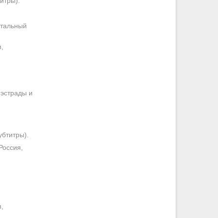
итры).
нтальный
,
 эстрады и
убтитры).
Россия,
,