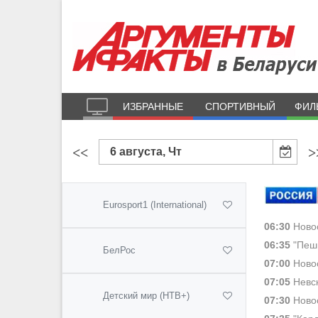
ИЗБРАННЫЕ
СПОРТИВНЫЙ
ФИЛ
<<
>
6 августа, Чт
Eurosport1 (International)
06:30
Новос
06:35
"Пешк
БелРос
07:00
Новос
07:05
Невск
Детский мир (НТВ+)
07:30
Новос