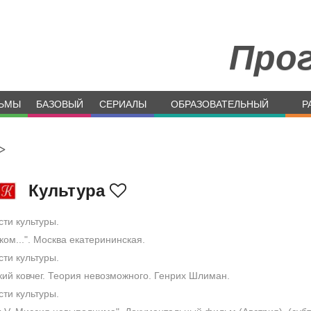
Про
ЬМЫ
БАЗОВЫЙ
СЕРИАЛЫ
ОБРАЗОВАТЕЛЬНЫЙ
Р
>
Культура
ти культуры.
ом...". Москва екатерининская.
ти культуры.
ий ковчег. Теория невозможного. Генрих Шлиман.
ти культуры.