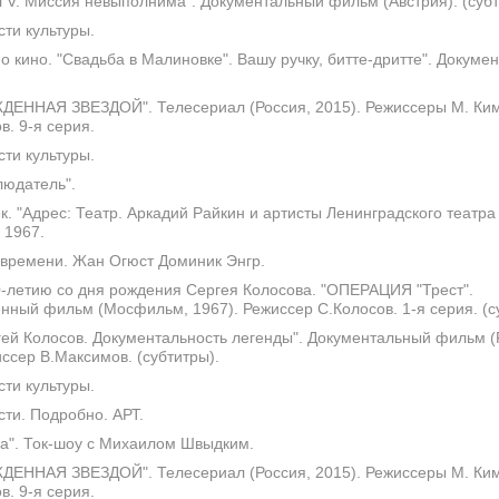
 V. Миссия невыполнима". Документальный фильм (Австрия). (субт
ти культуры.
о кино. "Свадьба в Малиновке". Вашу ручку, битте-дритте". Докуме
ЕННАЯ ЗВЕЗДОЙ". Телесериал (Россия, 2015). Режиссеры М. Ким
в. 9-я серия.
ти культуры.
юдатель".
к. "Адрес: Театр. Аркадий Райкин и артисты Ленинградского театра
 1967.
времени. Жан Огюст Доминик Энгр.
-летию со дня рождения Сергея Колосова. "ОПЕРАЦИЯ "Трест".
нный фильм (Мосфильм, 1967). Режиссер С.Колосов. 1-я серия. (с
ей Колосов. Документальность легенды". Документальный фильм (
иссер В.Максимов. (субтитры).
ти культуры.
ти. Подробно. АРТ.
а". Ток-шоу с Михаилом Швыдким.
ЕННАЯ ЗВЕЗДОЙ". Телесериал (Россия, 2015). Режиссеры М. Ким
в. 9-я серия.