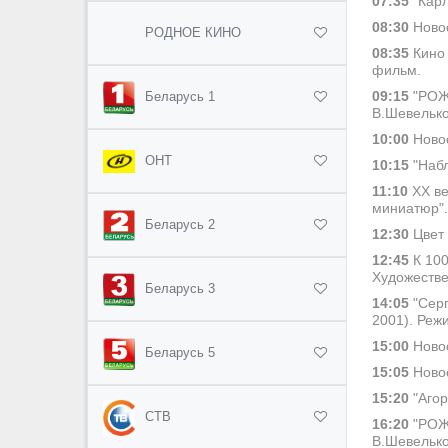
07:35
"Карл
08:30
Новос
РОДНОЕ КИНО
08:35
Кино 
фильм.
09:15
"РОЖД
Беларусь 1
В.Шевелько
10:00
Новос
ОНТ
10:15
"Набл
11:10
ХХ ве
миниатюр".
Беларусь 2
12:30
Цвет 
12:45
К 100
Художестве
Беларусь 3
14:05
"Серг
2001). Реж
15:00
Новос
Беларусь 5
15:05
Новос
15:20
"Агор
СТВ
16:20
"РОЖД
В.Шевелько