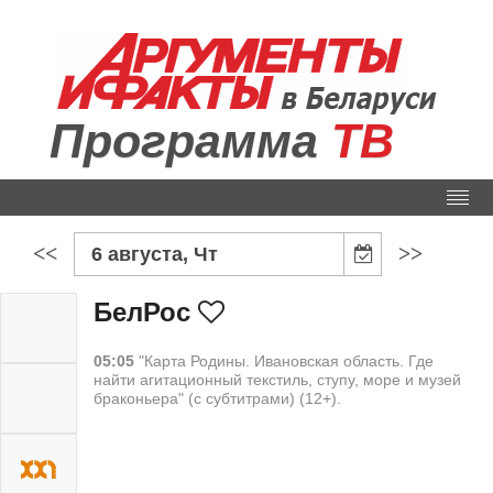
Программа
ТВ
<<
>>
6 августа, Чт
БелРос
05:05
"Карта Родины. Ивановская область. Где
найти агитационный текстиль, ступу, море и музей
браконьера" (с субтитрами) (12+).