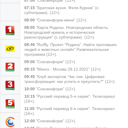
07:00
"Союзинформ" (12+).
07:15
"Братская кухня. Филе-Курник" (с
субтитрами). (12+).
08:00
"Союзинформ-мини" (12+).
08:05
"Карта Родины. Новгородская область:
Новгородский кремль и историческая
реконструкция" (с субтитрами). (12+).
08:40
"Ru/By. Проект "Родина". Найти пропавших
людей и животных онлайн" Развлекательная
программа (12+).
09:00
"Союзинформ" (12+).
09:15
"Минск - Москва 28.12.2021" (12+).
09:45
"Клуб экспертов. Час пик. Цифровая
трансформация: как успеть и преуспеть?" (12+).
10:00
"Союзинформ" (12+).
10:15
"Русский перевод 5-я серия". Телесериал
(16+).
11:05
"Русский перевод 6-я серия". Телесериал
(16+).
12:00
"Союзинформ" (12+).