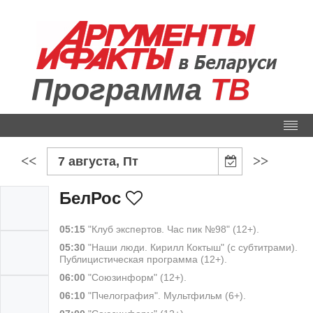
Программа
ТВ
<<
>>
7 августа, Пт
БелРос
05:15
"Клуб экспертов. Час пик №98" (12+).
05:30
"Наши люди. Кирилл Коктыш" (с субтитрами).
Публицистическая программа (12+).
06:00
"Союзинформ" (12+).
06:10
"Пчелография". Мультфильм (6+).