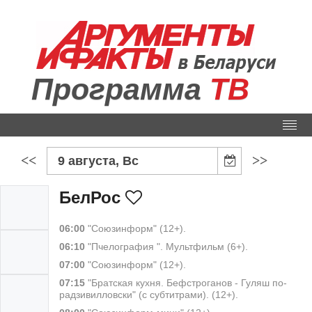
Программа
ТВ
<<
>>
9 августа, Вс
БелРос
06:00
"Союзинформ" (12+).
06:10
"Пчелография ". Мультфильм (6+).
07:00
"Союзинформ" (12+).
07:15
"Братская кухня. Бефстроганов - Гуляш по-
радзивилловски" (с субтитрами). (12+).