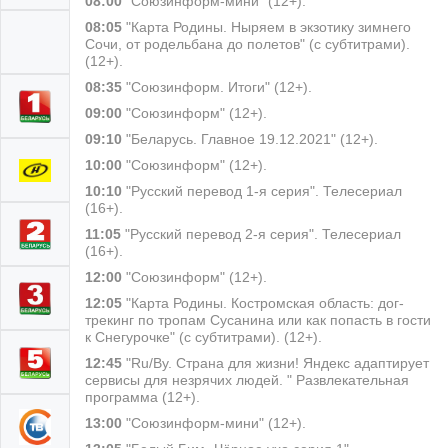
08:00
"Союзинформ-мини" (12+).
08:05
"Карта Родины. Ныряем в экзотику зимнего
Сочи, от родельбана до полетов" (с субтитрами).
(12+).
08:35
"Союзинформ. Итоги" (12+).
09:00
"Союзинформ" (12+).
09:10
"Беларусь. Главное 19.12.2021" (12+).
10:00
"Союзинформ" (12+).
10:10
"Русский перевод 1-я серия". Телесериал
(16+).
11:05
"Русский перевод 2-я серия". Телесериал
(16+).
12:00
"Союзинформ" (12+).
12:05
"Карта Родины. Костромская область: дог-
трекинг по тропам Сусанина или как попасть в гости
к Снегурочке" (с субтитрами). (12+).
12:45
"Ru/By. Страна для жизни! Яндекс адаптирует
сервисы для незрячих людей. " Развлекательная
программа (12+).
13:00
"Союзинформ-мини" (12+).