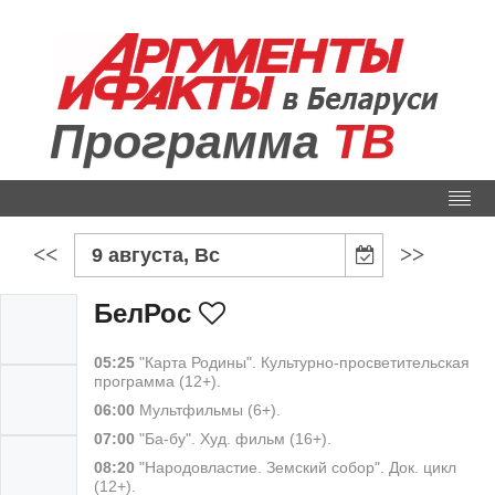
Программа
ТВ
<<
>>
9 августа, Вс
БелРос
05:25
"Карта Родины". Культурно-просветительская
программа (12+).
06:00
Мультфильмы (6+).
07:00
"Ба-бу". Худ. фильм (16+).
08:20
"Народовластие. Земский собор". Док. цикл
(12+).