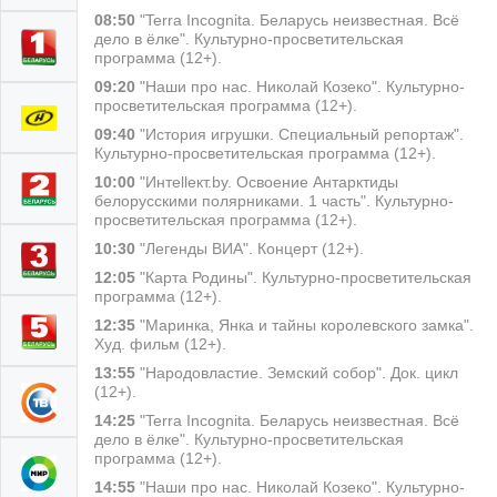
08:50
"Terra Incognita. Беларусь неизвестная. Всё
дело в ёлке". Культурно-просветительская
программа (12+).
09:20
"Наши про нас. Николай Козеко". Культурно-
просветительская программа (12+).
09:40
"История игрушки. Специальный репортаж".
Культурно-просветительская программа (12+).
10:00
"Интеllект.by. Освоение Антарктиды
белорусскими полярниками. 1 часть". Культурно-
просветительская программа (12+).
10:30
"Легенды ВИА". Концерт (12+).
12:05
"Карта Родины". Культурно-просветительская
программа (12+).
12:35
"Маринка, Янка и тайны королевского замка".
Худ. фильм (12+).
13:55
"Народовластие. Земский собор". Док. цикл
(12+).
14:25
"Terra Incognita. Беларусь неизвестная. Всё
дело в ёлке". Культурно-просветительская
программа (12+).
14:55
"Наши про нас. Николай Козеко". Культурно-