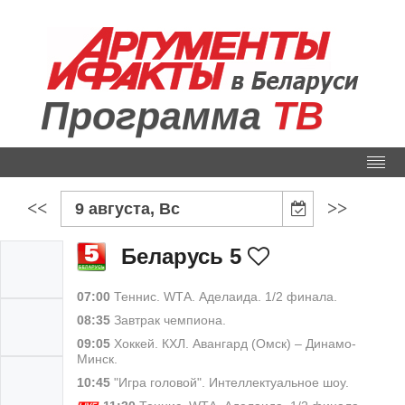
Программа
ТВ
<<
>>
9 августа, Вс
Беларусь 5
07:00
Теннис. WТА. Аделаида. 1/2 финала.
08:35
Завтрак чемпиона.
09:05
Хоккей. КХЛ. Авангард (Омск) – Динамо-
Минск.
10:45
"Игра головой". Интеллектуальное шоу.