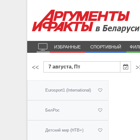
ИЗБРАННЫЕ
СПОРТИВНЫЙ
ФИЛ
<<
>
7 августа, Пт
Eurosport1 (International)
БелРос
Детский мир (НТВ+)