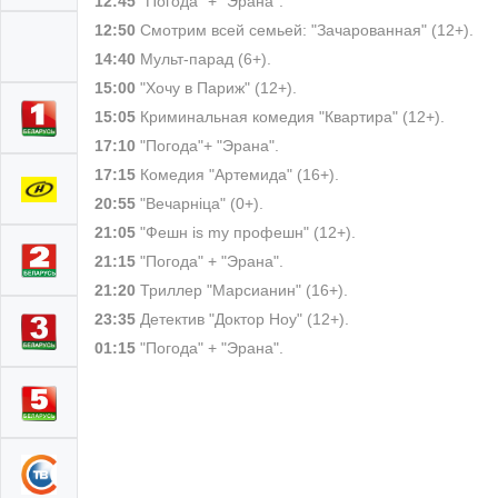
12:45
"Погода" + "Эрана".
12:50
Смотрим всей семьей: "Зачарованная" (12+).
14:40
Мульт-парад (6+).
15:00
"Хочу в Париж" (12+).
15:05
Криминальная комедия "Квартира" (12+).
17:10
"Погода"+ "Эрана".
17:15
Комедия "Артемида" (16+).
20:55
"Вечарнiца" (0+).
21:05
"Фешн is my профешн" (12+).
21:15
"Погода" + "Эрана".
21:20
Триллер "Марсианин" (16+).
23:35
Детектив "Доктор Ноу" (12+).
01:15
"Погода" + "Эрана".