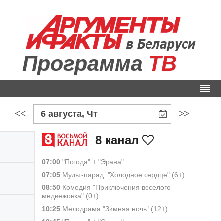
Программа
ТВ
<<
>>
6 августа, Чт
8 канал
07:00
"Погода" + "Эрана".
07:05
Мульт-парад. "Холодное сердце" (6+).
08:50
Комедия "Приключения веселого
медвежонка" (0+).
10:25
Мелодрама "Зимняя ночь" (12+).