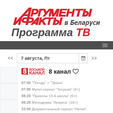
Программа
ТВ
<<
>>
7 августа, Пт
8 канал
07:00
"Погода" + "Эрана".
07:05
Мульт-сериал "Золушка" (6+).
08:20
"Приколы 13-й школы" (6+).
08:25
Мелодрама "Актриса" (16+).
10:00
Документальный сериал "Непал".