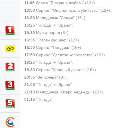
11:05
Драма "Я верю в любовь" (12+).
13:00
Сериал "Она написала убийство" (12+).
13:50
Мелодрама "Семья" (16+).
15:25
"Погода" + "Эрана".
15:30
Мульт-парад (6+).
16:35
"Готовь как шеф" (12+).
16:50
Сериал "Полдарк" (16+).
17:50
Сериал "Десятое королевство" (12+).
19:25
"Погода" + "Эрана".
19:30
Сериал "Хороший доктор" (16+).
20:55
"Вечарніца" (0+).
21:05
"Погода" + "Эрана".
21:10
Мелодрама "Озеро надежды" (12+).
01:15
"Погода".