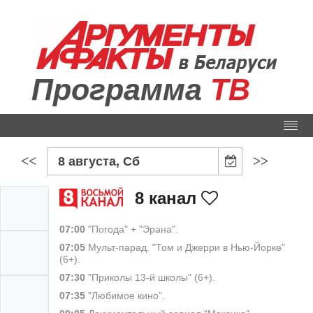
Программа
ТВ
<<
>>
8 августа, Сб
8 канал
07:00
"Погода" + "Эрана".
07:05
Мульт-парад. "Том и Джерри в Нью-Йорке"
(6+).
07:30
"Приколы 13-й школы" (6+).
07:35
"Любимое кино".