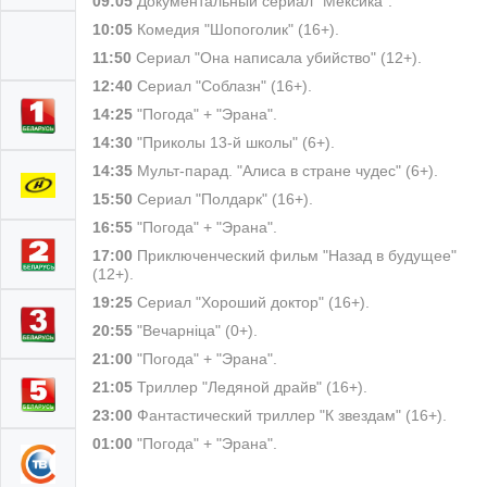
09:05
Документальный сериал "Мексика".
10:05
Комедия "Шопоголик" (16+).
11:50
Сериал "Она написала убийство" (12+).
12:40
Сериал "Соблазн" (16+).
14:25
"Погода" + "Эрана".
14:30
"Приколы 13-й школы" (6+).
14:35
Мульт-парад. "Алиса в стране чудес" (6+).
15:50
Сериал "Полдарк" (16+).
16:55
"Погода" + "Эрана".
17:00
Приключенческий фильм "Назад в будущее"
(12+).
19:25
Сериал "Хороший доктор" (16+).
20:55
"Вечарніца" (0+).
21:00
"Погода" + "Эрана".
21:05
Триллер "Ледяной драйв" (16+).
23:00
Фантастический триллер "К звездам" (16+).
01:00
"Погода" + "Эрана".