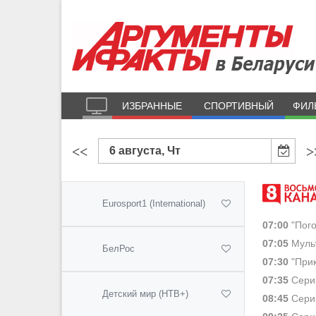
ИЗБРАННЫЕ
СПОРТИВНЫЙ
ФИЛ
<<
>
6 августа, Чт
Eurosport1 (International)
07:00
"Пого
07:05
Мульт
БелРос
07:30
"Прик
07:35
Сериа
Детский мир (НТВ+)
08:45
Сериа