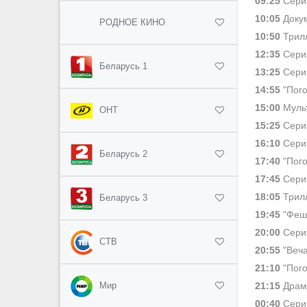
09:25
Сериа
10:05
Докум
РОДНОЕ КИНО
10:50
Трилл
12:35
Сериа
Беларусь 1
13:25
Сериа
14:55
"Пого
15:00
Мульт
ОНТ
15:25
Сериа
16:10
Сериа
Беларусь 2
17:40
"Пого
17:45
Сериа
18:05
Трилл
Беларусь 3
19:45
"Фешн
20:00
Сериа
СТВ
20:55
"Веча
21:10
"Пого
21:15
Драма
Мир
00:40
Сериа