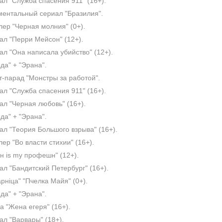
л "Служба спасения 911" (16+).
ентальный сериал "Бразилия".
ер "Черная молния" (0+).
л "Перри Мейсон" (12+).
л "Она написала убийство" (12+).
да" + "Эрана".
-парад "Монстры за работой".
л "Служба спасения 911" (16+).
л "Черная любовь" (16+).
да" + "Эрана".
л "Теория Большого взрыва" (16+).
ер "Во власти стихии" (16+).
 is my профешн" (12+).
л "Бандитский Петербург" (16+).
рніца" "Пчелка Майя" (0+).
да" + "Эрана".
 "Жена егеря" (16+).
л "Варвары" (18+).