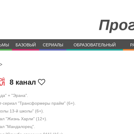
Про
ЬМЫ
БАЗОВЫЙ
СЕРИАЛЫ
ОБРАЗОВАТЕЛЬНЫЙ
Р
>
8 канал
да" + "Эрана".
-сериал "Трансформеры прайм" (6+).
олы 13-й школы" (6+).
л "Жизнь Харли" (12+).
л "Мандалорец".