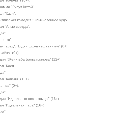
л "Качели" (16+).
амма "Рисуя Китай".
л "Касл".
тическая комедия "Обыкновенное чудо".
л "Алые сердца".
да".
ринка".
т-парад": "В дни школьных каникул" (0+).
чайка" (0+).
ия "Женитьба Бальзаминова" (12+).
л "Касл".
да".
л "Качели" (16+).
рнiца" (0+).
да".
ия "Идеальные незнакомцы" (16+).
л "Идеальная пара" (16+).
да".