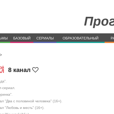
Про
ЬМЫ
БАЗОВЫЙ
СЕРИАЛЫ
ОБРАЗОВАТЕЛЬНЫЙ
Р
>
8 канал
да".
-сериал.
ринка".
л "Два с половиной человека" (16+).
л "Любовь и месть" (16+).