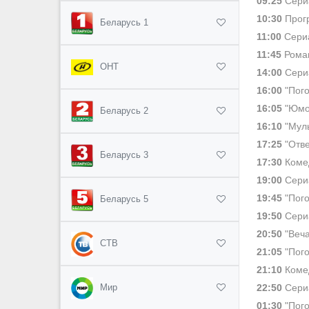
09:25
Сериа
10:30
Прогр
Беларусь 1
11:00
Сериа
11:45
Роман
ОНТ
14:00
Сериа
16:00
"Пого
16:05
"Юмо
Беларусь 2
16:10
"Муль
17:25
"Отве
Беларусь 3
17:30
Комед
19:00
Сериа
19:45
"Пого
Беларусь 5
19:50
Сериа
20:50
"Веча
СТВ
21:05
"Пого
21:10
Комед
22:50
Сериа
Мир
01:30
"Пого